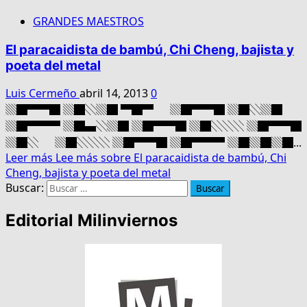
GRANDES MAESTROS
El paracaidista de bambú, Chi Cheng, bajista y
poeta del metal
Luis Cermeño
abril 14, 2013
0
▒█▀▀█ ▒█░▒█ ▀█▀ ▒█▀▀█ ▒█░▒█
▒█▀▀▀ ▒█▄░▒█ ▒█▀▀█ ▒█░░░ ▒█▀▀█
▒█░ ▒█░░░ ▒█▀▀█ ▒█▀▀▀ ▒█▒█▒█...
Leer más
Lee más sobre El paracaidista de bambú, Chi
Cheng, bajista y poeta del metal
Buscar:
Editorial Milinviernos