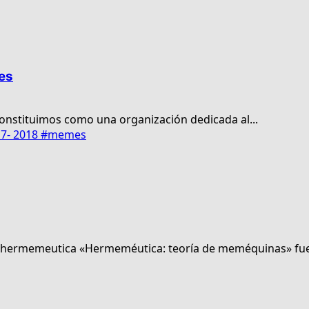
es
nstituimos como una organización dedicada al...
17- 2018 #memes
s/hermemeutica «Hermeméutica: teoría de meméquinas» fue 