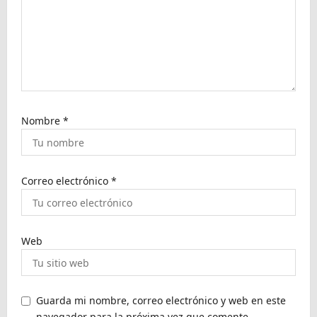
r
a
d
a
s
Nombre
*
Correo electrónico
*
Web
Guarda mi nombre, correo electrónico y web en este
navegador para la próxima vez que comente.