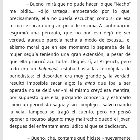
– Bueno, mirá que no pude hacer lo que “Nacho”
me pidió… –dijo Ortega, empezando por lo que,
precisamente, ella no quería escuchar, como si de esa
forma se sacara un gran peso de encima. A continuación
esgrimió una perorata, que no por eso dejó de ser
verdad, aunque parecía hecha a modo de excusa… el
abismo moral que en ese momento lo separaba de la
mujer seguía teniendo una gran extensión, a pesar de
que ella procuró acortarla-. Llegué, sí, al Argerich, pero
todo era un
bolomqui
, estaba hasta las termópilas de
periodistas; el desorden era muy grande y, la verdad,
resultó imposible sacar algo; la
mina
que iba a ser
operada no se dejó ver –ni él mismo creyó esa mentira;
por supuesto que ella, juzgando conocerlo y estimarlo
como un periodista sagaz y sin complejos, salvo cuando
la veía, tampoco se tragó el cuento, pero no pensó
oponerle recurso alguno; muy maltrecho quedó el joven
después del enfrentamiento lúdico al que se dedicaron.
– Bueno, che, contame qué hiciste –nuevamente