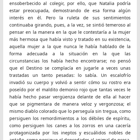
ensoberbecido al colegir, por ello, que Natalia podría
estar preocupada, demostrando de esa forma algún
interés en él. Pero la ruleta de sus sentimientos
continuaba girando, pues, a la vez, se sintió temeroso al
pensar en la manera en la que le contestaría a la mujer
más hermosa que había visto y tratado en su existencia,
aquella mujer a la que nunca le había hablado de la
forma adecuada a la situación en la que las
circunstancias los había hecho encontrarse; no pensó
que el Destino se complacía en jugarle a veces unas
trastadas un tanto pesadas: lo sabía. Un escalofrío
invadió su cuerpo y volvió a sentir cómo su rostro era
poseído por el maldito demonio rojo que tantas veces le
había hecho pasar vergüenza delante de ella al hacer
que se pigmentara de manera veloz y vergonzosa; el
mismo diablo colorado que lo perseguía sin tregua, como
persiguen los remordimientos a los débiles de espíritu,
como persiguen los canes a los zorros en una cacería
protagonizada por los ineptos y escuálidos nobles de
antaño, como persigue el depredador al animal de presa,