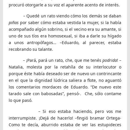
procuró otorgarle a su voz el aparente acento de interés.
– Quedé un rato viendo cómo los demás se daban
piñas
por saber cómo estaba vestida la mujer, si la había
acompañado algún sobrino, si el vecino era su amante, si
uno de sus tíos era homosexual, si iba a darle su hígado
a unos antropófagos… –Eduardo, al parecer, estaba
recobrando su talante.
– ¡Pará, pará un rato, che, que me tenés
podrida
! –
Natalia, molesta por la retahíla de su interlocutor o
porque éste había deseado ser de nuevo un contrincante
en el que la dignidad lúdrica saliera a flote, no aguantó
los comentarios mordaces de Eduardo. “De nuevo este
tarado sale con babosadas”, pensó-. Che, sólo contame
lo que pasó.
– Si eso estaba haciendo, pero vos me
interrumpiste. ¡Dejá de hacerlo! –fingió bramar Ortega-
Como te decía, aburrido estaba de ver las estupideces