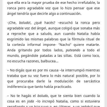
que ella era la mayor prueba de ese hecho irrefutable, la
ronca pero agradable voz que lo hizo pensar que ese
ángel tendría que decirle algo a continuación.
-¡Che,
boludo
!, ¿qué hacés? –escuchó la ronca pero
agradable voz del ángel, aunque coligió que sonaba más
a reproche que a saludo, aun cuando Natalia había
esgrimido las mismas palabras que la fórmula ritual de
la cortesía informal impone- “Nacho” quiere matarte.
Anda gritando por todos lados,
puteando
a todo el
mundo, pegándole patadas a las sillas. Está como loco,
no escucha razones, balbucea…
– No digás que es por mi causa –la interrumpió mientras
trataba que su voz fuera lo más natural posible, por lo
que procuraba darle la modulación de sarcástica
indiferencia que tanto había practicado.
– No te hagás el
boludo
, que te sienta bien cuando la
cosa es en
joda
–lo increpó Natalia, como si estuviera
regañando a un hijo suyo o, en últimas, a un imbécil que