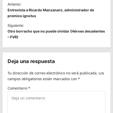
N
Anterior:
a
Entrevista a Ricardo Manzanaro, administrador de
v
premios ignotus
e
Siguiente:
Otro borracho que no puede olvidar (Héroes decadentes
g
– FVR)
a
c
i
Deja una respuesta
ó
n
Tu dirección de correo electrónico no será publicada.
Los
d
campos obligatorios están marcados con
*
e
Comentario
*
e
n
t