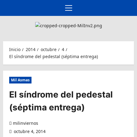
Ir
al
Menú
contenido
principal
Inicio
2014
octubre
4
El síndrome del pedestal (séptima entrega)
Mil Asmas
El síndrome del pedestal
(séptima entrega)
milinviernos
octubre 4, 2014